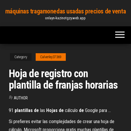
Skip
máquinas tragamonedas usadas precios de venta
to
onlayn-kazinotgzy.web.app
the
content
Category
Calverley37369
Hoja de registro con
plantilla de franjas horarias
By
AUTHOR
91
plantillas
de
las
Hojas
de
cálculo
de
Google para ...
Si prefieres evitar las complejidades de crear una hoja de
cálculo, Microsoft proporciona gratis muchas plantillas de