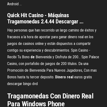
Android ...
Quick Hit Casino - Máquinas
Tragamonedas 2.4.44 Descargar ...
Hay personas que han recorrido un largo camino de éxitos y
fracasos a la hora de apostar para ganar dinero real en los
juegos de casinos online y están dispuestos a compartir
contigo su experiencia y descubrimientos.
Spin Casino -
Recibi Tu Bono
de
Bienvenida y Disfruta de 200…
Spin Palace
Casino, con portafolio de juegos de 200 títulos. Da una
Promoción de Bienvenida Para Nuevos Jugadores, Con mas
Bonos hasta tu tercer deposito.
Dinero
real
euros gratis
descargar bingo dvd
Tragamonedas Con Dinero Real
Para Windows Phone