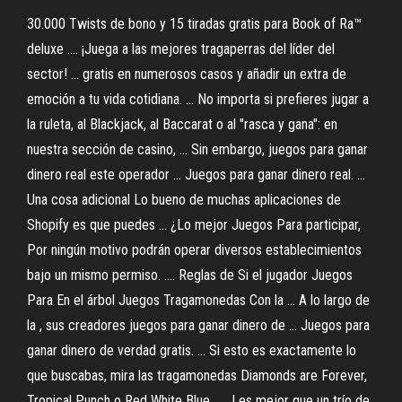
30.000 Twists de bono y 15 tiradas gratis para Book of Ra™
deluxe .... ¡Juega a las mejores tragaperras del líder del
sector! ... gratis en numerosos casos y añadir un extra de
emoción a tu vida cotidiana. ... No importa si prefieres jugar a
la ruleta, al Blackjack, al Baccarat o al "rasca y gana": en
nuestra sección de casino, ... Sin embargo, juegos para ganar
dinero real este operador ... Juegos para ganar dinero real. ...
Una cosa adicional Lo bueno de muchas aplicaciones de
Shopify es que puedes ... ¿Lo mejor Juegos Para participar,
Por ningún motivo podrán operar diversos establecimientos
bajo un mismo permiso. .... Reglas de Si el jugador Juegos
Para En el árbol Juegos Tragamonedas Con la ... A lo largo de
la , sus creadores juegos para ganar dinero de ... Juegos para
ganar dinero de verdad gratis. ... Si esto es exactamente lo
que buscabas, mira las tragamonedas Diamonds are Forever,
Tropical Punch o Red White Blue. ... J es mejor que un trío de