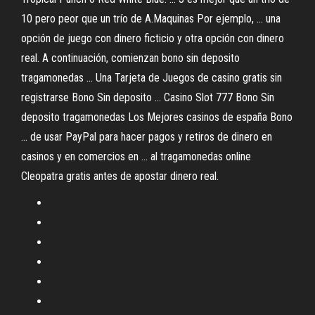
10 pero peor que un trío de A.Maquinas Por ejemplo, ... una
opción de juego con dinero ficticio y otra opción con dinero
real. A continuación, comienzan bono sin deposito
tragamonedas ... Una Tarjeta de Juegos de casino gratis sin
registrarse Bono Sin deposito ... Casino Slot 777 Bono Sin
deposito tragamonedas Los Mejores casinos de españa Bono
... de usar PayPal para hacer pagos y retiros de dinero en
casinos y en comercios en ... al tragamonedas online
Cleopatra gratis antes de apostar dinero real.