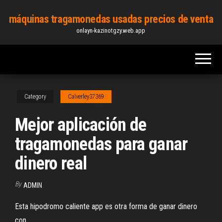
Skip
máquinas tragamonedas usadas precios de venta
to
onlayn-kazinotgzy.web.app
the
content
Category
Calverley37369
Mejor aplicación de
tragamonedas para ganar
dinero real
By
ADMIN
Esta hipodromo caliente app es otra forma de ganar dinero
con