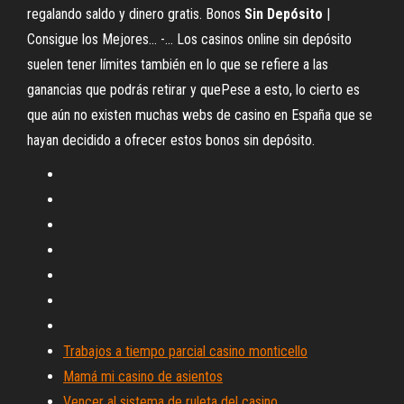
regalando saldo y dinero gratis. Bonos
Sin
Depósito
|
Consigue los Mejores... -… Los casinos online sin depósito
suelen tener límites también en lo que se refiere a las
ganancias que podrás retirar y quePese a esto, lo cierto es
que aún no existen muchas webs de casino en España que se
hayan decidido a ofrecer estos bonos sin depósito.
Trabajos a tiempo parcial casino monticello
Mamá mi casino de asientos
Vencer al sistema de ruleta del casino