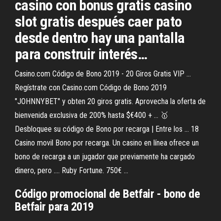
casino con bonus gratis casino
slot gratis después caer pato
desde dentro hay una pantalla
para construir interés…
Casino.com Código de Bono 2019 - 20 Giros Gratis VIP ...
Regístrate con Casino.com Código de Bono 2019
"JOHNNYBET" y obten 20 giros gratis. Aprovecha la oferta de
bienvenida exclusiva de 200% hasta $€400 + ... 🥇
Desbloquee su código de Bono por recarga | Entre los ... 18
Casino movil Bono por recarga. Un casino en línea ofrece un
bono de recarga a un jugador que previamente ha cargado
dinero, pero .... Ruby Fortune. 750€ ...
Código promocional de Betfair - bono de
Betfair para 2019