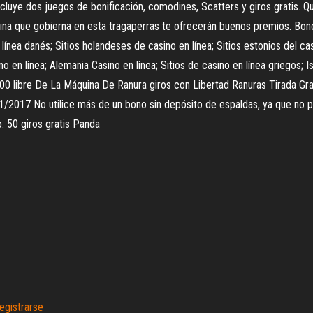
cluye dos juegos de bonificación, comodines, Scatters y giros gratis. Q
eina que gobierna en esta tragaperras te ofrecerán buenos premios. Bon
ínea danés; Sitios holandeses de casino en línea; Sitios estonios del casi
no en línea; Alemania Casino en línea; Sitios de casino en línea griegos; 
e 100 libre De La Máquina De Ranura giros con Libertad Ranuras Tirada
21/2017 No utilice más de un bono sin depósito de espaldas, ya que no 
 50 giros gratis Panda
egistrarse