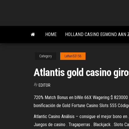
Skip
to
the
content
HOME
HOLLAND CASINO EGMOND AAN 
Category
Lehan53156
Atlantis gold casino gir
By
EDITOR
720% Match Bonus en bWin 66X Wagering $ 823000 Max
bonificación de Gold Fortune Casino Slots 555 Códig
Atlantic Casino Análisis – consigue el mejor bono en .
Juegos de casino . Tragaperras . Blackjack . Sloto Cas