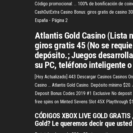
Código promocional: ... 100% de bonificación de coinc
CashOutExtra Casino Bonus: giros gratis de casino 300 
España - Página 2
Atlantis Gold Casino (Lista 
giros gratis 45 (No se requi
depósito.; Juegos desarrolla
su PC, teléfono inteligente o
[Hoy Actualizado] 443 Descargar Casinos Casinos Onl
Casino ... Atlantis Gold Casino. Depósito mínimo $2
Deposit Bonus Codes 2019 #1 Exclusive No deposit b
free spins on Minted Sevens Slot 45X Playthrough 
CÓDIGOS XBOX LIVE GOLD GRATIS ¿Us
Gold? Le queremos decir que usted es