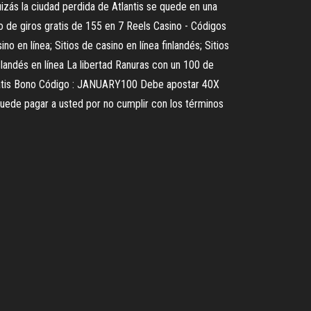
uizás la ciudad perdida de Atlantis se quede en una
o de giros gratis de 155 en 7 Reels Casino - Códigos
no en línea; Sitios de casino en línea finlandés; Sitios
Islandés en línea La libertad Ranuras con un 100 de
 Gratis Bono Código : JANUARY100 Debe apostar 40X
puede pagar a usted por no cumplir con los términos