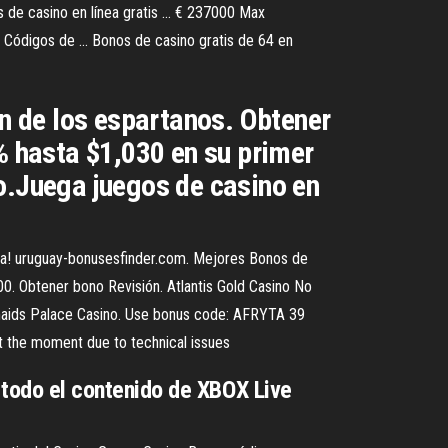
 de casino en línea gratis ... € 237000 Max
o Códigos de ... Bonos de casino gratis de 64 en
ón de los espartanos. Obtener
% hasta $1,030 en su primer
no.Juega juegos de casino en
ora! uruguay-bonusesfinder.com. Mejores Bonos de
0. Obtener bono Revisión. Atlantis Gold Casino No
rmaids Palace Casino. Use bonus code: AFRYTA 39
 the moment due to technical issues
todo el contenido de XBOX Live