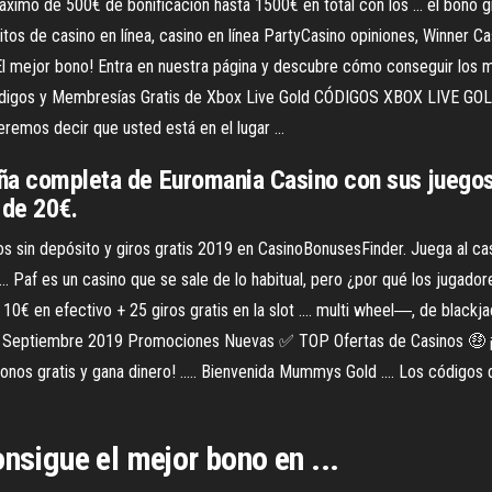
máximo de 500€ de bonificación hasta 1500€ en total con los ... el bono g
tos de casino en línea, casino en línea PartyCasino opiniones, Winner C
El mejor bono! Entra en nuestra página y descubre cómo conseguir los m
is. Códigos y Membresías Gratis de Xbox Live Gold CÓDIGOS XBOX LIVE 
remos decir que usted está en el lugar ...
seña completa de Euromania Casino con sus juego
 de 20€.
s sin depósito y giros gratis 2019 en CasinoBonusesFinder. Juega al casin
.. Paf es un casino que se sale de lo habitual, pero ¿por qué los jugado
€ en efectivo + 25 giros gratis en la slot .... multi wheel―, de black
 Septiembre 2019 Promociones Nuevas ✅ TOP Ofertas de Casinos 🤑 ¡B
de bonos gratis y gana dinero! ..... Bienvenida Mummys Gold .... Los códi
onsigue el mejor bono en ...