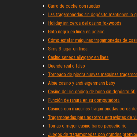
Carro de coche con ruedas
Las tragamonedas sin depósito mantienen lo 
Holiday inn cerca del casino foxwoods
Gato negro en línea en polaco
Cómo estafar máquinas tragamonedas de casi
Sims 3 jugar en línea
Casino seneca allwgany en línea
Duende real o falso
Torneado de piedra nuevas máquinas tragamo
Albie casino y andi eigenmann baby
Casino del rio código de bono sin depósito 50
Función de ranura en su computadora
Casinos con máquinas tragamonedas cerca de
Tragamonedas para nosotros entrevistas de vi
Tomas o mejor casino barco pequeño río
Juegos de tragamonedas con grandes premio