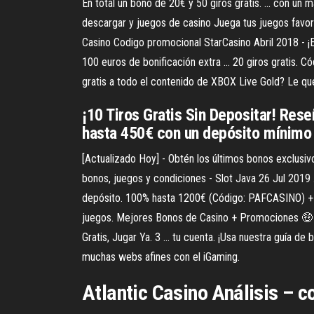
En total un bono de 20€ y 50 giros gratis. ... con un 
descargar y juegos de casino Juega tus juegos favori
Casino Codigo promocional StarCasino Abril 2018 - ¡
100 euros de bonificación extra ... 20 giros grat
gratis a todo el contenido de XBOX Live Gold? Le que
¡10 Tiros Gratis Sin Depositar! Re
hasta 450€ con un depósito mínimo
[Actualizado Hoy] - Obtén los últimos bonos exclusivo
bonos, juegos y condiciones - Slot Java 26 Jul 2019 .
depósito. 100% hasta 1200€ (Código: PAFCASINO) + 10
juegos. Mejores Bonos de Casino + Promociones 🤑
Gratis, Jugar Ya. 3 ... tu cuenta. ¡Usa nuestra guía 
muchas webs afines con el iGaming.
Atlantic Casino Análisis – c