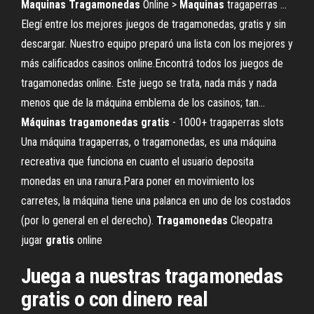
Maquinas
Tragamonedas
Online >
Maquinas
tragaperras …
Elegí entre los mejores juegos de tragamonedas, gratis y sin
descargar. Nuestro equipo preparó una lista con los mejores y
más calificados casinos online.Encontrá todos los juegos de
tragamonedas online. Este juego se trata, nada más y nada
menos que de la máquina emblema de los casinos; tan...
Máquinas
tragamonedas
gratis
- 1000+ tragaperras slots
Una máquina tragaperras, o tragamonedas, es una máquina
recreativa que funciona en cuanto el usuario deposita
monedas en una ranura.Para poner en movimiento los
carretes, la máquina tiene una palanca en uno de los costados
(por lo general en el derecho).
Tragamonedas
Cleopatra
jugar
gratis
online
Juega a nuestras tragamonedas
gratis o con dinero real