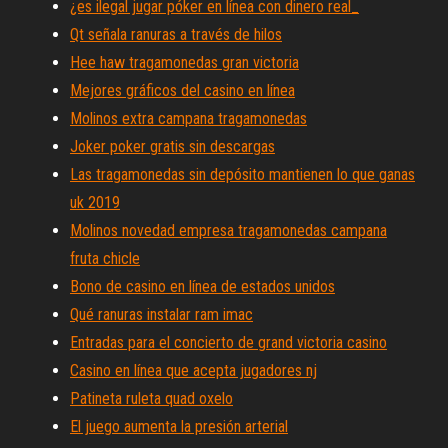
¿es ilegal jugar póker en línea con dinero real_
Qt señala ranuras a través de hilos
Hee haw tragamonedas gran victoria
Mejores gráficos del casino en línea
Molinos extra campana tragamonedas
Joker poker gratis sin descargas
Las tragamonedas sin depósito mantienen lo que ganas
uk 2019
Molinos novedad empresa tragamonedas campana
fruta chicle
Bono de casino en línea de estados unidos
Qué ranuras instalar ram imac
Entradas para el concierto de grand victoria casino
Casino en línea que acepta jugadores nj
Patineta ruleta quad oxelo
El juego aumenta la presión arterial