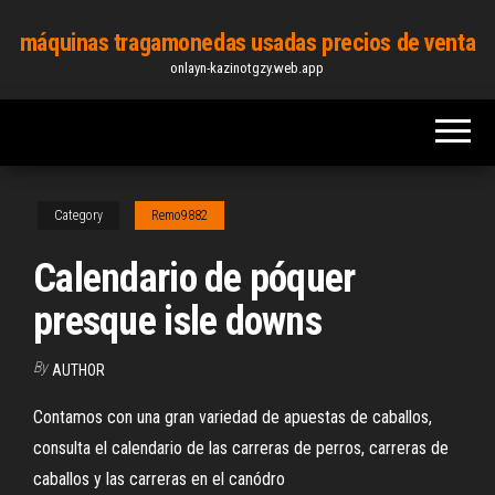
Skip
máquinas tragamonedas usadas precios de venta
to
onlayn-kazinotgzy.web.app
the
content
Category
Remo9882
Calendario de póquer
presque isle downs
By
AUTHOR
Contamos con una gran variedad de apuestas de caballos,
consulta el calendario de las carreras de perros, carreras de
caballos y las carreras en el canódro