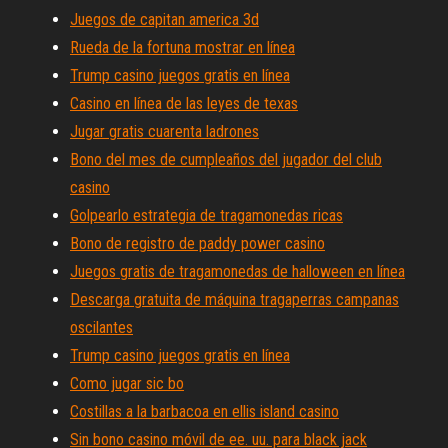
Juegos de capitan america 3d
Rueda de la fortuna mostrar en línea
Trump casino juegos gratis en línea
Casino en línea de las leyes de texas
Jugar gratis cuarenta ladrones
Bono del mes de cumpleaños del jugador del club
casino
Golpearlo estrategia de tragamonedas ricas
Bono de registro de paddy power casino
Juegos gratis de tragamonedas de halloween en línea
Descarga gratuita de máquina tragaperras campanas
oscilantes
Trump casino juegos gratis en línea
Como jugar sic bo
Costillas a la barbacoa en ellis island casino
Sin bono casino móvil de ee. uu. para black jack