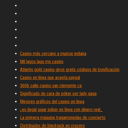
Casino más cercano a muncie indiana
Mil lagos lago mn casino
Atlantis gold casino giros gratis códigos de bonificación
Casino en línea que acepta paypal
3606 calle casino san clemente ca
Significado de cara de póker por lady gaga
Mejores gráficos del casino en línea
¿es ilegal jugar póker en línea con dinero real_
La primera máquina tragamonedas de concierto
Distribuidor de blackjack en crucero