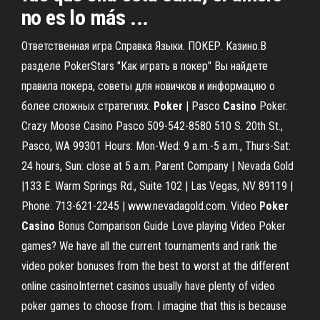
no es lo más ...
Ответственная игра Справка Языки. ПОКЕР. Казино.В
разделе PokerStars "Как играть в покер" Вы найдете
правила покера, советы для новичков и информацию о
более сложных стратегиях.
Poker
| Pasco
Casino
Poker.
Crazy Moose Casino Pasco 509-542-8580 510 S. 20th St.,
Pasco, WA 99301 Hours: Mon-Wed: 9 a.m.-5 a.m., Thurs-Sat:
24 hours, Sun: close at 5 a.m. Parent Company | Nevada Gold
|133 E. Warm Springs Rd., Suite 102 | Las Vegas, NV 89119 |
Phone: 713-621-2245 | www.nevadagold.com. Video
Poker
Casino
Bonus Comparison Guide Love playing Video Poker
games? We have all the current tournaments and rank the
video poker bonuses from the best to worst at the different
online casinoInternet casinos usually have plenty of video
poker games to choose from. I imagine that this is because