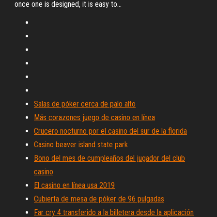
once one is designed, it is easy to...
Salas de póker cerca de palo alto
Más corazones juego de casino en línea
Crucero nocturno por el casino del sur de la florida
Casino beaver island state park
Bono del mes de cumpleaños del jugador del club
casino
El casino en línea usa 2019
Cubierta de mesa de póker de 96 pulgadas
Far cry 4 transferido a la billetera desde la aplicación