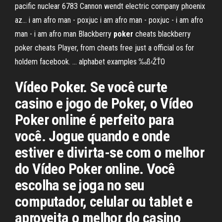
pacific nuclear 6783 Cannon wendt electric company phoenix
az…
i am afro man - poxjuc
i am afro man - poxjuc - i am afro
man - i am afro man
Blackberry
poker
cheats
blackberry
poker cheats Player, from cheats free just a official os for
holdem facebook. ... alphabet examples
‰ß‹ŽŤO
Vídeo Poker. Se você curte
casino e jogo de Poker, o Vídeo
Poker online é perfeito para
você. Jogue quando e onde
estiver e divirta-se com o melhor
do Vídeo Poker online. Você
escolha se joga no seu
computador, celular ou tablet e
aproveita o melhor do casino