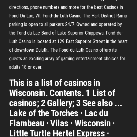
directions, phone numbers and more for the best Casinos in
Fond Du Lac, WI. Fond-du-Luth Casino The Hart District Ramp
parking is open to all parkers 24/7. Owned and operated by
the Fond du Lac Band of Lake Superior Chippewa, Fond-du-
Luth Casino is located at 129 East Superior Street in the heart
of downtown Duluth.. The Fond-du-Luth Casino offers its
guests an exciting array of gaming entertainment choices for
adults 18 or over.
This is a list of casinos in
Wisconsin. Contents. 1 List of
casinos; 2 Gallery; 3 See also ...
Lake of the Torches · Lac du
Flambeau · Vilas · Wisconsin ·
Little Turtle Hertel Express ·